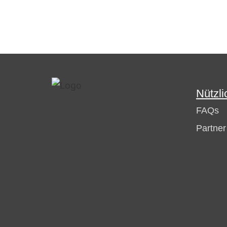
Nützli
FAQs
Partne