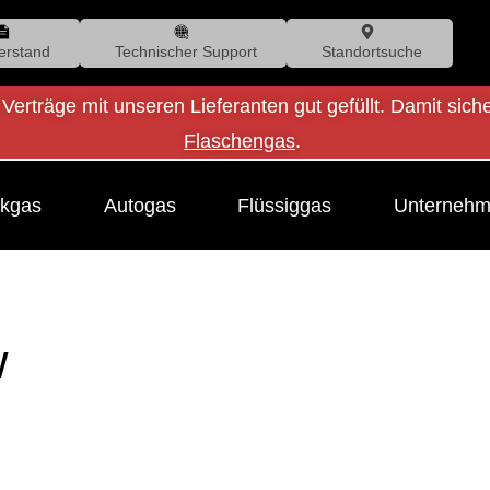
erstand
Technischer Support
Standortsuche
 Verträge mit unseren Lieferanten gut gefüllt. Damit sich
Flaschengas
.
kgas
Autogas
Flüssiggas
Unterneh
w