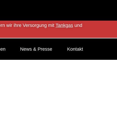
ern wir ihre Versorgung mit
Tankgas
und
men
News & Presse
Kontakt