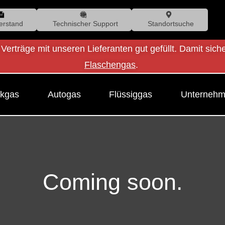
erstand
Technischer Support
Standortsuche
 Verträge mit unseren Lieferanten gut gefüllt. Damit sich
Flaschengas
.
kgas
Autogas
Flüssiggas
Unterneh
Coming soon.