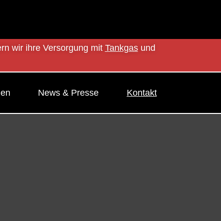
ern wir ihre Versorgung mit
Tankgas
und
men
News & Presse
Kontakt