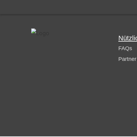
Nützli
FAQs
Partne